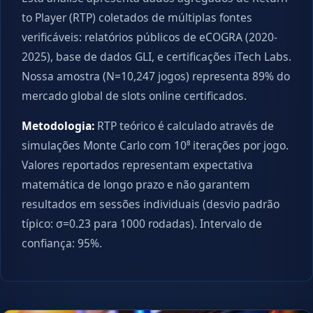
to Player (RTP) coletados de múltiplas fontes
verificáveis: relatórios públicos de eCOGRA (2020-
2025), base de dados GLI, e certificações iTech Labs.
Nossa amostra (N=10,247 jogos) representa 89% do
mercado global de slots online certificados.
Metodologia:
RTP teórico é calculado através de
simulações Monte Carlo com 10⁸ iterações por jogo.
Valores reportados representam expectativa
matemática de longo prazo e não garantem
resultados em sessões individuais (desvio padrão
típico: σ=0.23 para 1000 rodadas). Intervalo de
confiança: 95%.