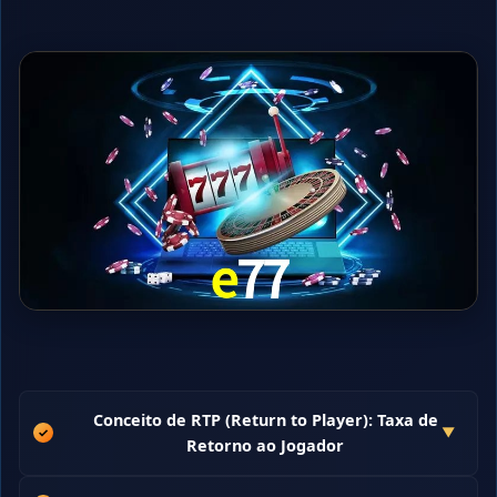
Conceito de RTP (Return to Player): Taxa de
Retorno ao Jogador