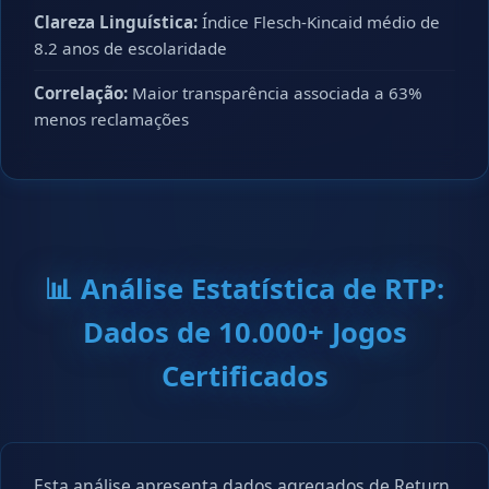
Clareza Linguística:
Índice Flesch-Kincaid médio de
8.2 anos de escolaridade
Correlação:
Maior transparência associada a 63%
menos reclamações
📊 Análise Estatística de RTP:
Dados de 10.000+ Jogos
Certificados
Esta análise apresenta dados agregados de Return