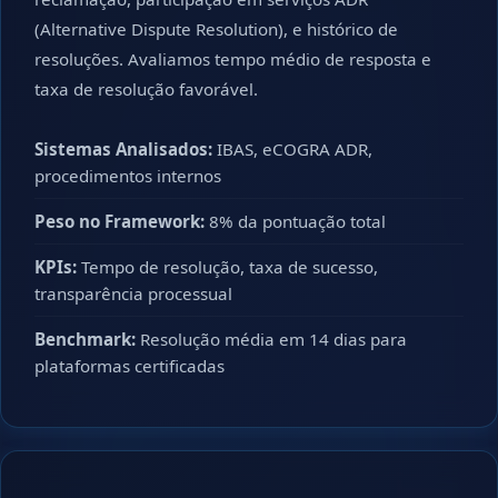
(Alternative Dispute Resolution), e histórico de
resoluções. Avaliamos tempo médio de resposta e
taxa de resolução favorável.
Sistemas Analisados:
IBAS, eCOGRA ADR,
procedimentos internos
Peso no Framework:
8% da pontuação total
KPIs:
Tempo de resolução, taxa de sucesso,
transparência processual
Benchmark:
Resolução média em 14 dias para
plataformas certificadas