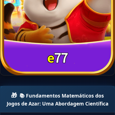
📚 Fundamentos Matemáticos dos
Jogos de Azar: Uma Abordagem Científica