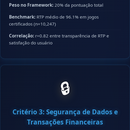
Peso no Framework:
20% da pontuação total
Benchmark:
RTP médio de 96.1% em jogos
certificados (n=10,247)
Correlação:
r=0.82 entre transparência de RTP e
satisfação do usuário
🔒
Critério 3: Segurança de Dados e
Transações Financeiras