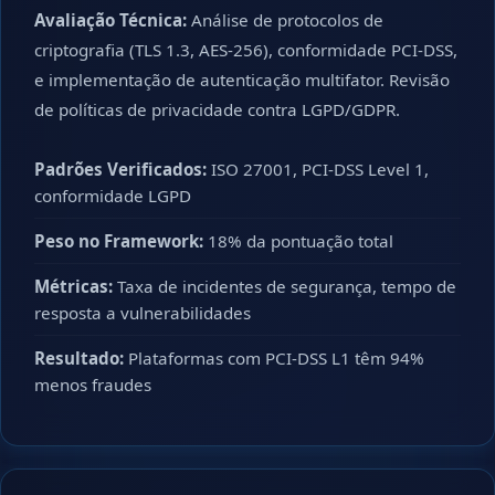
Avaliação Técnica:
Análise de protocolos de
criptografia (TLS 1.3, AES-256), conformidade PCI-DSS,
e implementação de autenticação multifator. Revisão
de políticas de privacidade contra LGPD/GDPR.
Padrões Verificados:
ISO 27001, PCI-DSS Level 1,
conformidade LGPD
Peso no Framework:
18% da pontuação total
Métricas:
Taxa de incidentes de segurança, tempo de
resposta a vulnerabilidades
Resultado:
Plataformas com PCI-DSS L1 têm 94%
menos fraudes