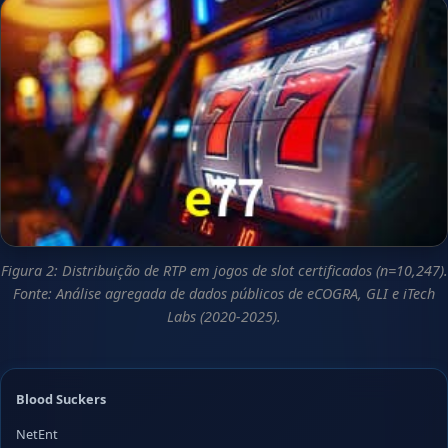
Figura 2: Distribuição de RTP em jogos de slot certificados (n=10,247).
Fonte: Análise agregada de dados públicos de eCOGRA, GLI e iTech
Labs (2020-2025).
Blood Suckers
NetEnt