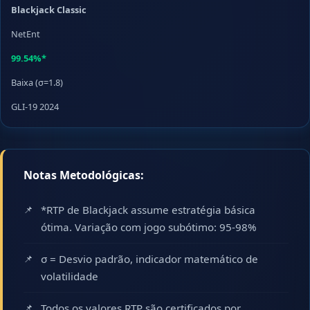
Blackjack Classic
NetEnt
99.54%*
Baixa (σ=1.8)
GLI-19 2024
Notas Metodológicas:
*RTP de Blackjack assume estratégia básica
ótima. Variação com jogo subótimo: 95-98%
σ = Desvio padrão, indicador matemático de
volatilidade
Todos os valores RTP são certificados por