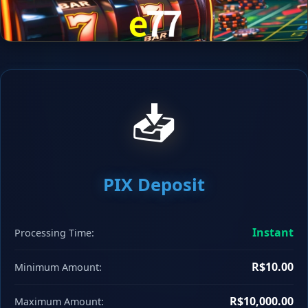
📥
PIX Deposit
Instant
Processing Time:
R$10.00
Minimum Amount:
R$10,000.00
Maximum Amount: