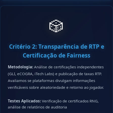
🎲
Critério 2: Transparência de RTP e
Certificação de Fairness
Metodologia:
Análise de certificações independentes
(GLI, eCOGRA, iTech Labs) e publicação de taxas RTP.
Avaliamos se plataformas divulgam informações
verificáveis sobre aleatoriedade e retorno ao jogador.
Testes Aplicados:
Verificação de certificados RNG,
análise de relatórios de auditoria