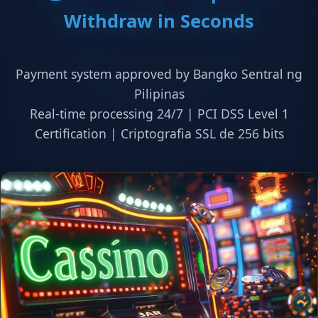
Withdraw in Seconds
Payment system approved by Bangko Sentral ng
Pilipinas
Real-time processing 24/7 | PCI DSS Level 1
Certification | Criptografia SSL de 256 bits