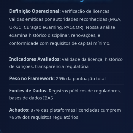
Definição Operacional:
Verificação de licenças
válidas emitidas por autoridades reconhecidas (MGA,
UKGC, Curaçao eGaming, PAGCOR). Nossa análise
examina histórico disciplinar, renovações, e
conformidade com requisitos de capital mínimo.
Indicadores Avaliados:
Validade da licença, histórico
de sanções, transparência regulatória
Peso no Framework:
25% da pontuação total
Fontes de Dados:
Registros públicos de reguladores,
bases de dados IBAS
Achados:
87% das plataformas licenciadas cumprem
>95% dos requisitos regulatórios