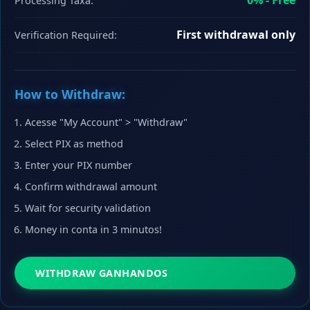
0% - Free
Processing Taxa:
First withdrawal only
Verification Required:
How to Withdraw:
Acesse "My Account" > "Withdraw"
Select PIX as method
Enter your PIX number
Confirm withdrawal amount
Wait for security validation
Money in conta in 3 minutos!
WITHDRAW GANHANDOS