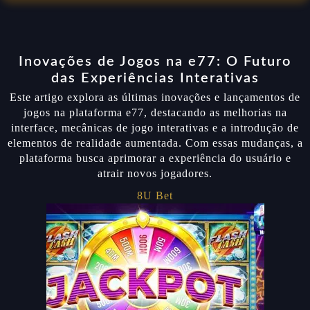
Inovações de Jogos na e77: O Futuro
das Experiências Interativas
Este artigo explora as últimas inovações e lançamentos de
jogos na plataforma e77, destacando as melhorias na
interface, mecânicas de jogo interativas e a introdução de
elementos de realidade aumentada. Com essas mudanças, a
plataforma busca aprimorar a experiência do usuário e
atrair novos jogadores.
8U Bet