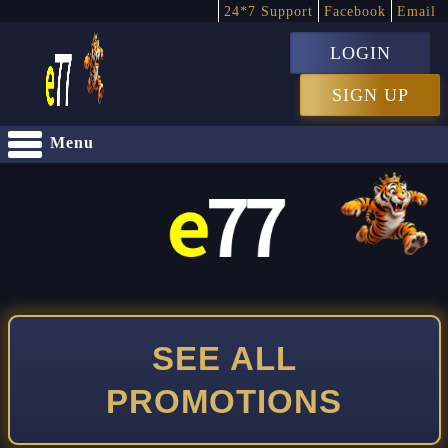
24*7 Support
Facebook
Email
LOGIN
SIGN UP
Menu
SEE ALL
PROMOTIONS