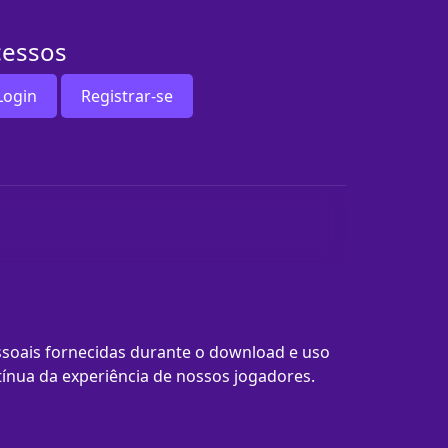
cessos
Login
Registrar-se
ssoais fornecidas durante o download e uso
tínua da experiência de nossos jogadores.