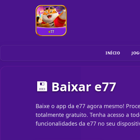
INÍCIO
JOG
💾 Baixar e77
Baixe o app da e77 agora mesmo! Proce
totalmente gratuito. Tenha acesso a tod
funcionalidades da e77 no seu disposit