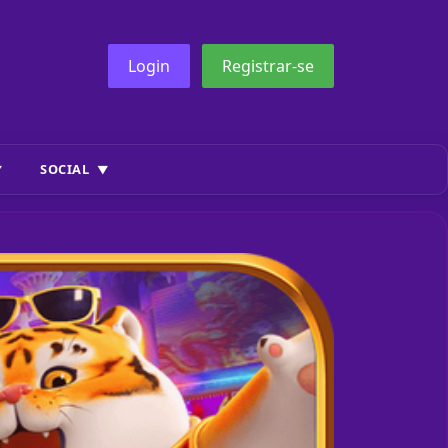
Login
Registrar-se
SOCIAL