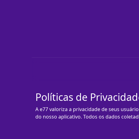
Políticas de Privacida
A e77 valoriza a privacidade de seus usuár
do nosso aplicativo. Todos os dados coletad