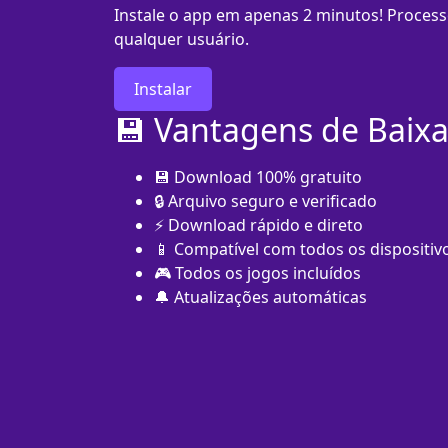
Instale o app em apenas 2 minutos! Process
qualquer usuário.
Instalar
💾 Vantagens de Baixa
💾 Download 100% gratuito
🔒 Arquivo seguro e verificado
⚡ Download rápido e direto
📱 Compatível com todos os dispositiv
🎮 Todos os jogos incluídos
🔔 Atualizações automáticas