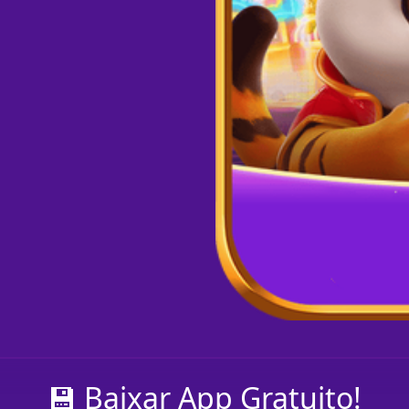
💾 Baixar App Gratuito!