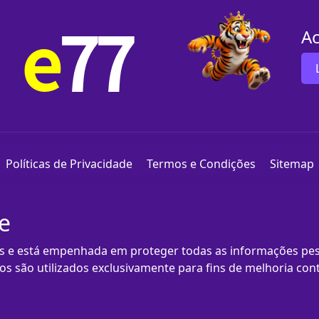
A
Políticas de Privacidade
Termos e Condições
Sitemap
de
ios e está empenhada em proteger todas as informações pe
os são utilizados exclusivamente para fins de melhoria con