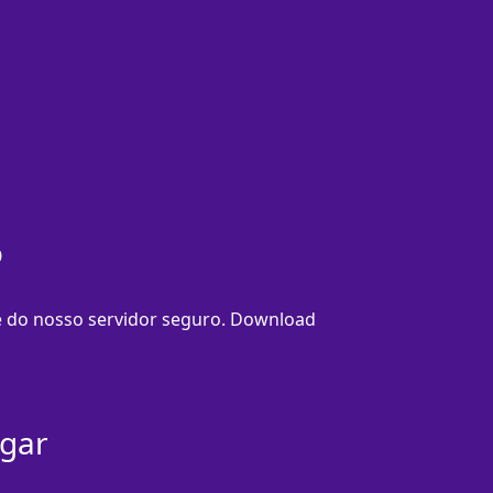
o
e do nosso servidor seguro. Download
ogar