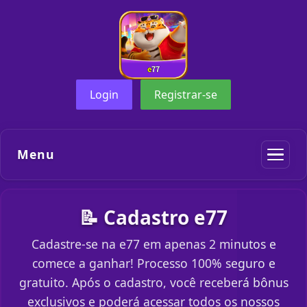
Login
Registrar-se
Menu
📝 Cadastro e77
Cadastre-se na e77 em apenas 2 minutos e
comece a ganhar! Processo 100% seguro e
gratuito. Após o cadastro, você receberá bônus
exclusivos e poderá acessar todos os nossos