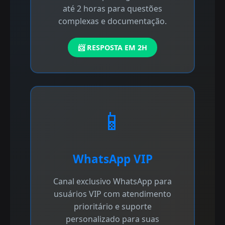
até 2 horas para questões
complexas e documentação.
📨 RESPOSTA EM 2H
📱
WhatsApp VIP
Canal exclusivo WhatsApp para
usuários VIP com atendimento
prioritário e suporte
personalizado para suas