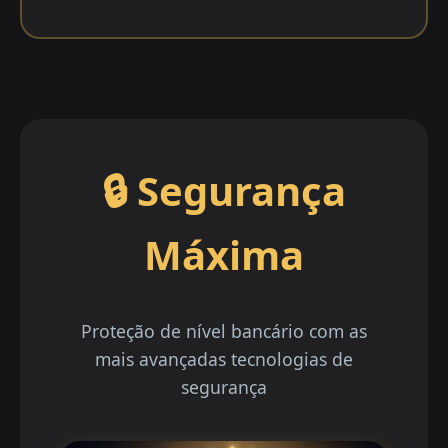
🔒 Segurança
Máxima
Proteção de nível bancário com as
mais avançadas tecnologias de
segurança