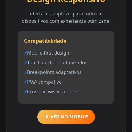
Interface adaptável para todos os
dispositivos com experiência otimizada.
Compatibilidade:
Mobile-first design
Touch gestures otimizados
Breakpoints adaptativos
PWA compatível
Cross-browser support
📱 VER NO MOBILE