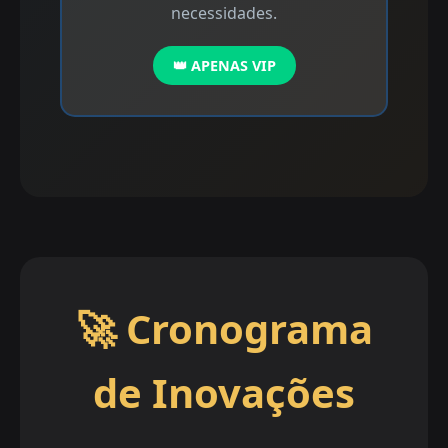
necessidades.
👑 APENAS VIP
🚀 Cronograma
de Inovações