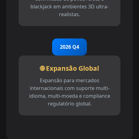
blackjack em ambientes 3D ultra-
realistas.
2026 Q4
🌐 Expansão Global
Expansão para mercados
internacionais com suporte multi-
idioma, multi-moeda e compliance
regulatório global.