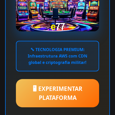
🔧
TECNOLOGIA PREMIUM:
Infraestrutura AWS com CDN
global e criptografia militar!
🖥️ EXPERIMENTAR
PLATAFORMA