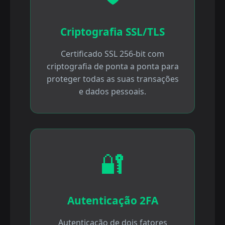
Criptografia SSL/TLS
Certificado SSL 256-bit com
criptografia de ponta a ponta para
proteger todas as suas transações
e dados pessoais.
🔐
Autenticação 2FA
Autenticação de dois fatores