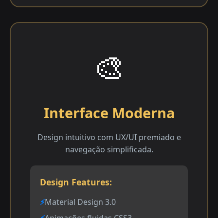
🎨
Interface Moderna
Design intuitivo com UX/UI premiado e
navegação simplificada.
Design Features:
Material Design 3.0
Animações fluidas CSS3