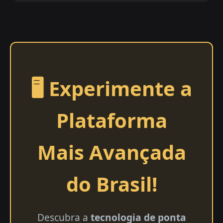
🖥️ Experimente a
Plataforma
Mais Avançada
do Brasil!
Descubra a
tecnologia de ponta