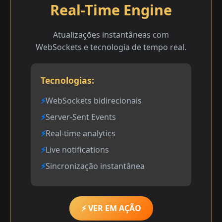
Real-Time Engine
Atualizações instantâneas com
WebSockets e tecnologia de tempo real.
Tecnologias:
WebSockets bidirecionais
Server-Sent Events
Real-time analytics
Live notifications
Sincronização instantânea
⚡ VER EM AÇÃO