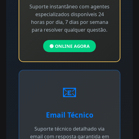
Suporte instantâneo com agentes
especializados disponíveis 24
horas por dia, 7 dias por semana
para resolver qualquer questão.
🟢 ONLINE AGORA
📧
Email Técnico
Suporte técnico detalhado via
email com resposta garantida em