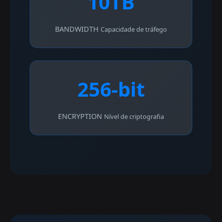
10TB
BANDWIDTH
Capacidade de tráfego
256-bit
ENCRYPTION
Nível de criptografia