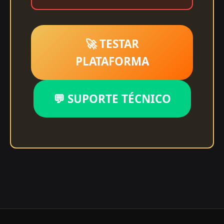
🚀 TESTAR
PLATAFORMA
💬 SUPORTE TÉCNICO