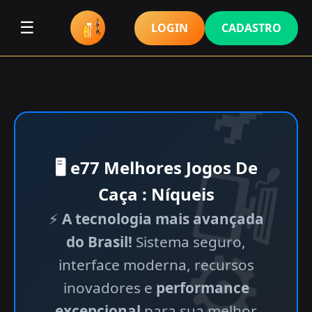
☰
LOGIN
CADASTRO
🖥 e77 Melhores Jogos De
Caça : Níqueis
⚡
A tecnologia mais avançada
do Brasil!
Sistema seguro,
interface moderna, recursos
inovadores e
performance
excepcional
para sua melhor