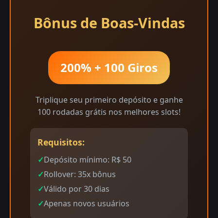
Bônus de Boas-Vindas
200% + 100 Giros
Triplique seu primeiro depósito e ganhe
100 rodadas grátis nos melhores slots!
Requisitos:
Depósito mínimo: R$ 50
Rollover: 35x bônus
Válido por 30 dias
Apenas novos usuários