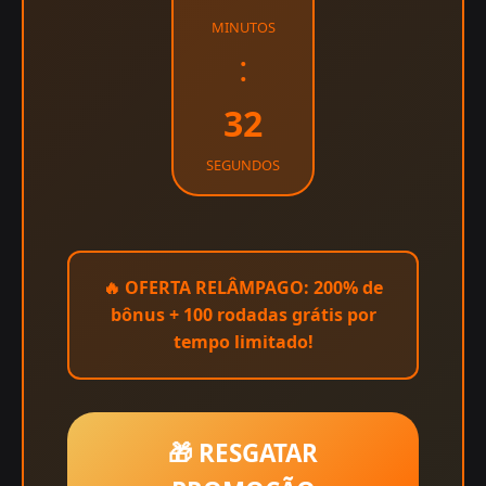
MINUTOS
:
32
SEGUNDOS
🔥
OFERTA RELÂMPAGO:
200% de
bônus + 100 rodadas grátis por
tempo limitado!
🎁 RESGATAR