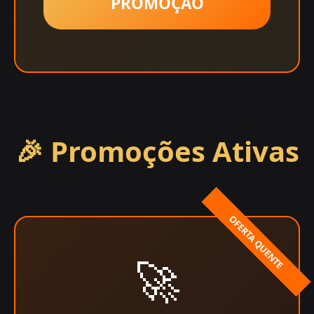
PROMOÇÃO
🎉 Promoções Ativas
🚀