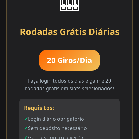
🎰
Rodadas Grátis Diárias
20 Giros/Dia
Faça login todos os dias e ganhe 20
rodadas grátis em slots selecionados!
Requisitos:
Login diário obrigatório
Sem depósito necessário
Ganhos com rollover 1x