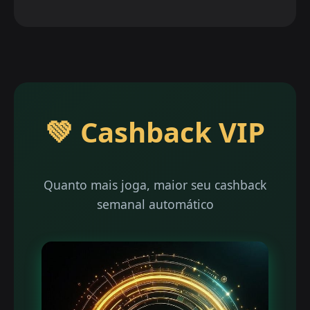
💚 Cashback VIP
Quanto mais joga, maior seu cashback
semanal automático