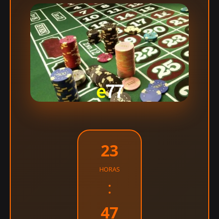
23
HORAS
:
47